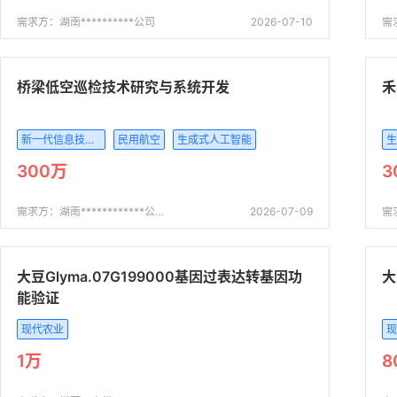
需求方：湖南**********公司
2026-07-10
桥梁低空巡检技术研究与系统开发
禾
新一代信息技术产业
民用航空
生成式人工智能
生
300万
3
需求方：湖南************公司
2026-07-09
需
大豆Glyma.07G199000基因过表达转基因功
大
能验证
现代农业
现
1万
8